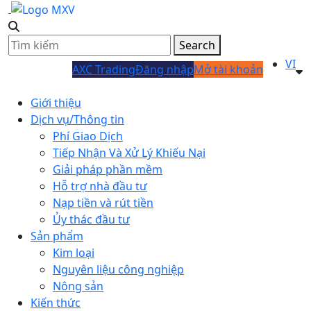
Search
VI
AXC Trading
Đăng nhập
Mở tài khoản
Giới thiệu
Dịch vụ/Thông tin
Phí Giao Dịch
Tiếp Nhận Và Xử Lý Khiếu Nại
Giải pháp phần mềm
Hỗ trợ nhà đầu tư
Nạp tiền và rút tiền
Ủy thác đầu tư
Sản phẩm
Kim loại
Nguyên liệu công nghiệp
Nông sản
Kiến thức