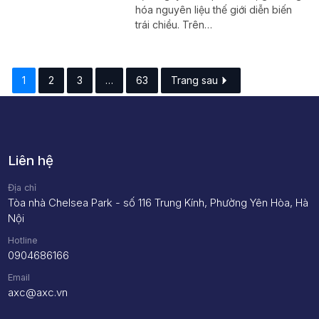
hóa nguyên liệu thế giới diễn biến
trái chiều. Trên…
1
2
3
…
63
Trang sau
Liên hệ
Địa chỉ
Tòa nhà Chelsea Park - số 116 Trung Kính, Phường Yên Hòa, Hà
Nội
Hotline
0904686166
Email
axc@axc.vn