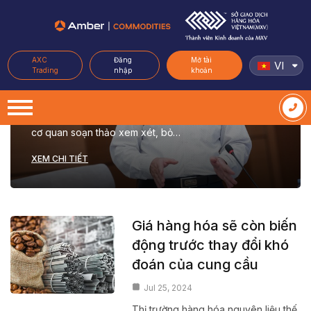
Đề nghị bỏ quy định
‘VƯỢT RÀO’
AXC
Đăng
Mở tài
VI
Aug 15, 2024
Trading
nhập
khoản
Bình luận, góp ý đối với dự thảo Nghị định hoạt động
mua bán hàng hóa thông qua Sở giao dịch hàng hóa,
PGS.TS Đinh Dũng Sỹ, Chuyên gia pháp luật đề nghị
cơ quan soạn thảo xem xét, bỏ…
XEM CHI TIẾT
Giá hàng hóa sẽ còn biến
động trước thay đổi khó
đoán của cung cầu
Jul 25, 2024
Thị trường hàng hóa nguyên liệu thế