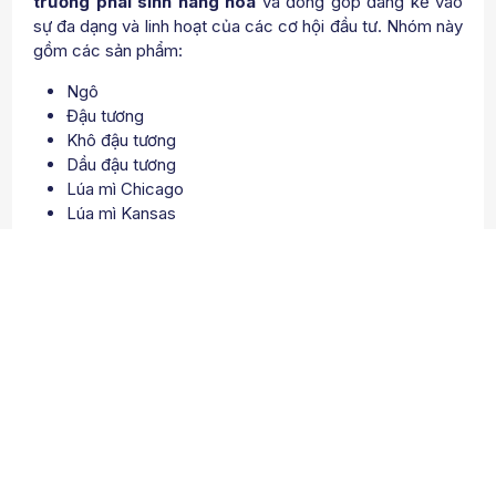
trường phái sinh hàng hóa
và đóng góp đáng kể vào
sự đa dạng và linh hoạt của các cơ hội đầu tư. Nhóm này
gồm các sản phẩm:
Ngô
Đậu tương
Khô đậu tương
Dầu đậu tương
Lúa mì Chicago
Lúa mì Kansas
Gạo thô
Khối lượng giao dịch thay đổi tùy thuộc vào từng sản
phẩm, với các nông sản như ngô và đậu tương thường có
khối lượng giao dịch cao, trong khi đối với sản phẩm như
gạo thô, có thể thấp hơn. Giá cả của nhóm nông sản
chịu ảnh hưởng từ điều kiện thời tiết, chính sách nông
nghiệp của các quốc gia, biến động giá năng lượng và
yếu tố chính trị.
Để
đầu tư hiệu quả vào nhóm nông sản
, cần nghiên
cứu kỹ về xu hướng thị trường, dự báo nhu cầu và cung