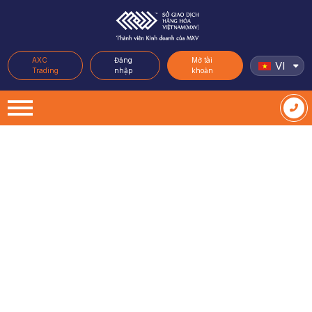
AXC
Đăng
Mở tài
VI
Trading
nhập
khoản