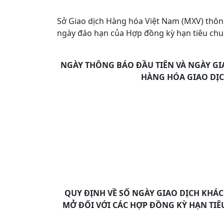
Sở Giao dịch Hàng hóa Việt Nam (MXV) thô
ngày đáo hạn của Hợp đồng kỳ hạn tiêu ch
NGÀY THÔNG BÁO ĐẦU TIÊN VÀ NGÀY GI
HÀNG HÓA GIAO DỊC
QUY ĐỊNH VỀ SỐ NGÀY GIAO DỊCH KHÁC
MỞ ĐỐI VỚI CÁC HỢP ĐỒNG KỲ HẠN TIÊ