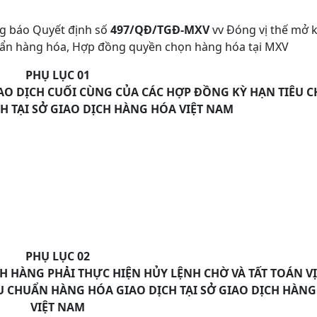
ng báo Quyết định số
497/QĐ/TGĐ-MXV
vv Đóng vị thế mở k
uẩn hàng hóa, Hợp đồng quyền chọn hàng hóa tại MXV
PHỤ LỤC 01
AO DỊCH CUỐI CÙNG CỦA CÁC HỢP ĐỒNG KỲ HẠN TIÊU 
H TẠI SỞ GIAO DỊCH HÀNG HÓA VIỆT NAM
PHỤ LỤC 02
H HÀNG PHẢI THỰC HIỆN HỦY LỆNH CHỜ VÀ TẤT TOÁN VỊ
U CHUẨN HÀNG HÓA GIAO DỊCH TẠI SỞ GIAO DỊCH HÀN
VIỆT NAM