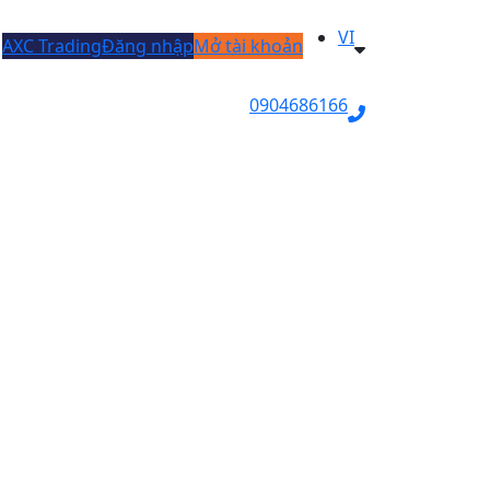
VI
AXC Trading
Đăng nhập
Mở tài khoản
0904686166