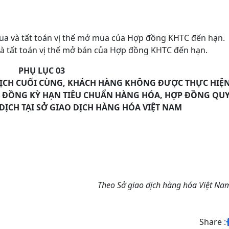
ua và tất toán vị thế mở mua của Hợp đồng KHTC đến hạn.
và tất toán vị thế mở bán của Hợp đồng KHTC đến hạn.
PHỤ LỤC 03
DỊCH CUỐI CÙNG, KHÁCH HÀNG KHÔNG ĐƯỢC THỰC HIỆN
ỢP ĐỒNG KỲ HẠN TIÊU CHUẨN HÀNG HÓA, HỢP ĐỒNG QU
ỊCH TẠI SỞ GIAO DỊCH HÀNG HÓA VIỆT NAM
Theo Sở giao dịch hàng hóa Việt Na
Share :