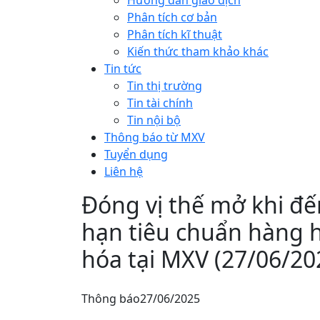
Hướng dẫn giao dịch
Phân tích cơ bản
Phân tích kĩ thuật
Kiến thức tham khảo khác
Tin tức
Tin thị trường
Tin tài chính
Tin nội bộ
Thông báo từ MXV
Tuyển dụng
Liên hệ
Đóng vị thế mở khi đ
hạn tiêu chuẩn hàng 
hóa tại MXV (27/06/20
Thông báo
27/06/2025