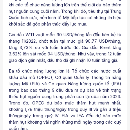
khi các tổ chức năng lượng lớn trên thế giới dự báo thâm
hụt nguồn cung cuối năm. Trong khi đó, tiêu thụ tại Trung
Quốc tích cực, nền kinh tế Mỹ tiếp tục có những tín hiệu
khởi sắc đã góp phần thúc đẩy lực mua.
Giá dầu WTI vượt mốc 90 USD/thùng lần đầu tiên kể từ
tháng 11/2022, chốt tuần tại mức giá 90,77 USD/thùng,
tăng 3,73% so với tuần trước đó. Giá dầu Brent tăng
3,62% lên sát mốc 94 USD/thùng. Như vậy, trong 12 tuần
giao dịch gần nhất, dầu thô đã ghi nhận 10 tuần tăng giá.
Ba tổ chức năng lượng lớn là Tổ chức các nước xuất
khẩu dầu mỏ (OPEC), Cơ quan Quản lý Thông tin năng
lượng Mỹ (EIA) và Cơ quan Năng lượng quốc tế (IEA)
trong báo cáo tháng 9 đều đưa ra dự báo về tình trạng
thiếu hụt nguồn cung trong phần còn lại của năm 2023.
Trong đó, OPEC dự báo mức thâm hụt mạnh nhất,
khoảng 1,78 triệu thùng/ngày trong quý III và gần 3 triệu
thùng/ngày trong quý IV. EIA và IEA đều dự báo mức
thâm hụt khoảng vài nghìn thùng mỗi ngày trong các quý
cuối năm.