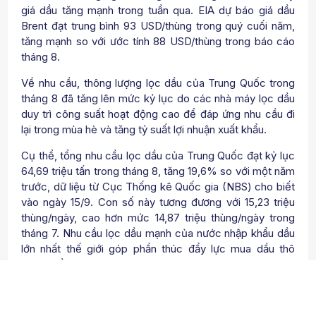
giá dầu tăng mạnh trong tuần qua. EIA dự báo giá dầu
Brent đạt trung bình 93 USD/thùng trong quý cuối năm,
tăng mạnh so với ước tính 88 USD/thùng trong báo cáo
tháng 8.
Về nhu cầu, thông lượng lọc dầu của Trung Quốc trong
tháng 8 đã tăng lên mức kỷ lục do các nhà máy lọc dầu
duy trì công suất hoạt động cao để đáp ứng nhu cầu đi
lại trong mùa hè và tăng tỷ suất lợi nhuận xuất khẩu.
Cụ thể, tổng nhu cầu lọc dầu của Trung Quốc đạt kỷ lục
64,69 triệu tấn trong tháng 8, tăng 19,6% so với một năm
trước, dữ liệu từ Cục Thống kê Quốc gia (NBS) cho biết
vào ngày 15/9. Con số này tương đương với 15,23 triệu
thùng/ngày, cao hơn mức 14,87 triệu thùng/ngày trong
tháng 7. Nhu cầu lọc dầu mạnh của nước nhập khẩu dầu
lớn nhất thế giới góp phần thúc đẩy lực mua dầu thô
trong tuần qua.
Giá dầu có xu hướng tăng cũng đã thúc đẩy một số hoạt
động mở rộng thêm các giàn khoan dầu khí tại Mỹ. Theo