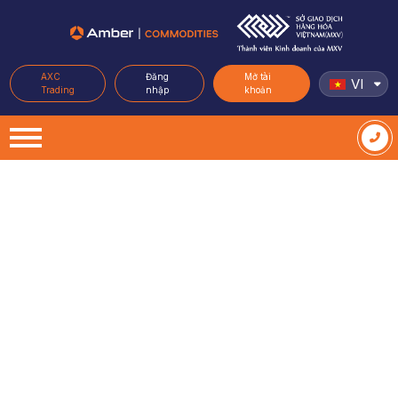
AXC
Đăng
Mở tài
VI
Trading
nhập
khoản