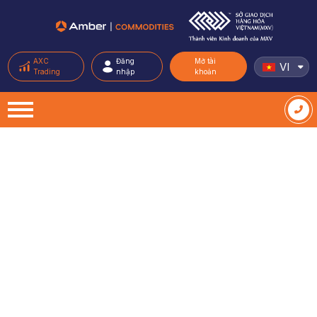
AXC
Đăng
Mở tài
VI
Trading
nhập
khoản