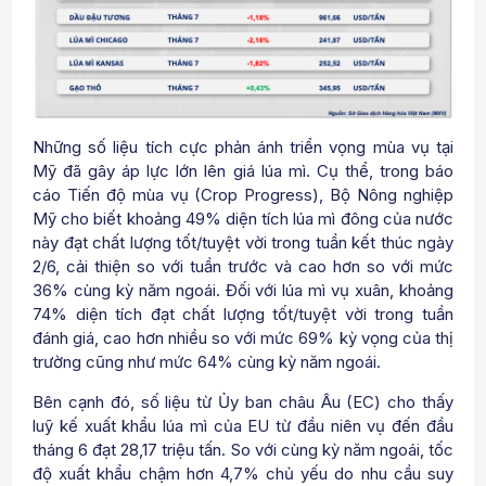
Những số liệu tích cực phản ánh triển vọng mùa vụ tại
Mỹ đã gây áp lực lớn lên giá lúa mì. Cụ thể, trong báo
cáo Tiến độ mùa vụ (Crop Progress), Bộ Nông nghiệp
Mỹ cho biết khoảng 49% diện tích lúa mì đông của nước
này đạt chất lượng tốt/tuyệt vời trong tuần kết thúc ngày
2/6, cải thiện so với tuần trước và cao hơn so với mức
36% cùng kỳ năm ngoái. Đối với lúa mì vụ xuân, khoảng
74% diện tích đạt chất lượng tốt/tuyệt vời trong tuần
đánh giá, cao hơn nhiều so với mức 69% kỳ vọng của thị
trường cũng như mức 64% cùng kỳ năm ngoái.
Bên cạnh đó, số liệu từ Ủy ban châu Âu (EC) cho thấy
luỹ kế xuất khẩu lúa mì của EU từ đầu niên vụ đến đầu
tháng 6 đạt 28,17 triệu tấn. So với cùng kỳ năm ngoái, tốc
độ xuất khẩu chậm hơn 4,7% chủ yếu do nhu cầu suy