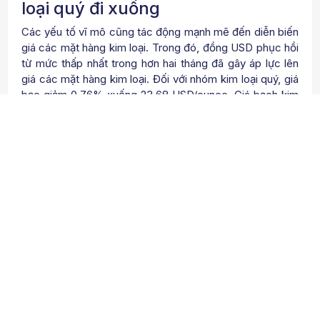
loại quý đi xuống
Các yếu tố vĩ mô cũng tác động mạnh mẽ đến diễn biến
giá các mặt hàng kim loại. Trong đó, đồng USD phục hồi
từ mức thấp nhất trong hơn hai tháng đã gây áp lực lên
giá các mặt hàng kim loại. Đối với nhóm kim loại quý, giá
bạc giảm 0,76% xuống 23,68 USD/ounce. Giá bạch kim
để mất 1,61%, dừng chân ở mức 930,7 USD/ounce, đứt
chuỗi tăng hai phiên liên tiếp.
Kỳ vọng Cục Dự trữ Liên bang Mỹ (FED) hoàn tất việc
tăng lãi suất đã hỗ trợ giá bạc và giá bạch kim liên tục
tăng kể từ tuần trước. Tuy vậy, trong phiên hôm qua,
dòng tiền đã rút bớt khỏi thị trường kim loại quý sau khi
Mỹ công bố số người nộp đơn trợ cấp thất nghiệp bất
ngờ giảm.