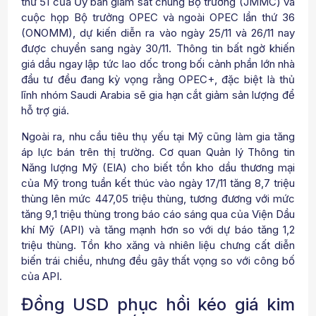
thứ 51 của Ủy ban giám sát chung Bộ trưởng (JMMC) và
cuộc họp Bộ trưởng OPEC và ngoài OPEC lần thứ 36
(ONOMM), dự kiến diễn ra vào ngày 25/11 và 26/11 nay
được chuyển sang ngày 30/11. Thông tin bất ngờ khiến
giá dầu ngay lập tức lao dốc trong bối cảnh phần lớn nhà
đầu tư đều đang kỳ vọng rằng OPEC+, đặc biệt là thủ
lĩnh nhóm Saudi Arabia sẽ gia hạn cắt giảm sản lượng để
hỗ trợ giá.
Ngoài ra, nhu cầu tiêu thụ yếu tại Mỹ cũng làm gia tăng
áp lực bán trên thị trường. Cơ quan Quản lý Thông tin
Năng lượng Mỹ (EIA) cho biết tồn kho dầu thương mại
của Mỹ trong tuần kết thúc vào ngày 17/11 tăng 8,7 triệu
thùng lên mức 447,05 triệu thùng, tương đương với mức
tăng 9,1 triệu thùng trong báo cáo sáng qua của Viện Dầu
khí Mỹ (API) và tăng mạnh hơn so với dự báo tăng 1,2
triệu thùng. Tồn kho xăng và nhiên liệu chưng cất diễn
biến trái chiều, nhưng đều gây thất vọng so với công bố
của API.
Đồng USD phục hồi kéo giá kim