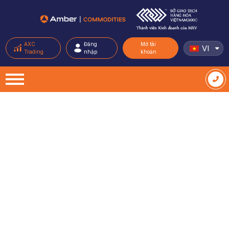
AXC
Đăng
Mở tài
VI
Trading
nhập
khoản