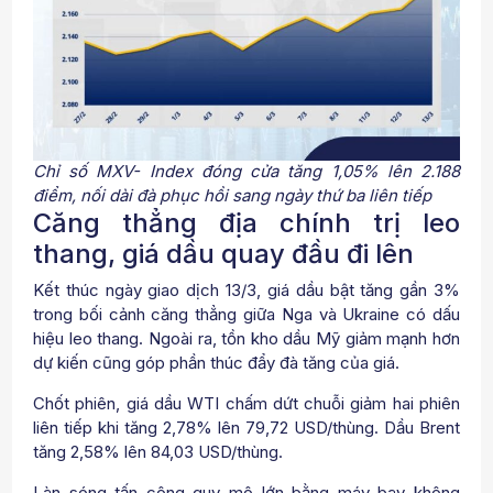
Chỉ số MXV- Index đóng cửa tăng 1,05% lên 2.188
điểm, nối dài đà phục hồi sang ngày thứ ba liên tiếp
Căng thẳng địa chính trị leo
thang, giá dầu quay đầu đi lên
Kết thúc ngày giao dịch 13/3, giá dầu bật tăng gần 3%
trong bối cảnh căng thẳng giữa Nga và Ukraine có dấu
hiệu leo thang. Ngoài ra, tồn kho dầu Mỹ giảm mạnh hơn
dự kiến cũng góp phần thúc đẩy đà tăng của giá.
Chốt phiên, giá dầu WTI chấm dứt chuỗi giảm hai phiên
liên tiếp khi tăng 2,78% lên 79,72 USD/thùng. Dầu Brent
tăng 2,58% lên 84,03 USD/thùng.
Làn sóng tấn công quy mô lớn bằng máy bay không