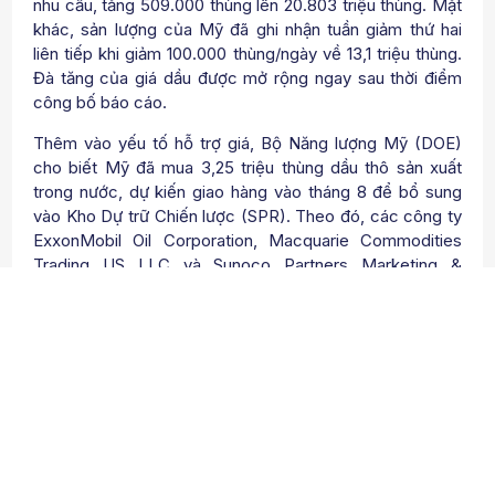
nhu cầu, tăng 509.000 thùng lên 20.803 triệu thùng. Mặt
khác, sản lượng của Mỹ đã ghi nhận tuần giảm thứ hai
liên tiếp khi giảm 100.000 thùng/ngày về 13,1 triệu thùng.
Đà tăng của giá dầu được mở rộng ngay sau thời điểm
công bố báo cáo.
Thêm vào yếu tố hỗ trợ giá, Bộ Năng lượng Mỹ (DOE)
cho biết Mỹ đã mua 3,25 triệu thùng dầu thô sản xuất
trong nước, dự kiến giao hàng vào tháng 8 để bổ sung
vào Kho Dự trữ Chiến lược (SPR). Theo đó, các công ty
ExxonMobil Oil Corporation, Macquarie Commodities
Trading US LLC và Sunoco Partners Marketing &
Terminals LP sẽ cung cấp lần lượt 1,05 triệu thùng, 1,2
triệu thùng và 1 triệu thùng cho DOE.
Giá kim loại quý thiết lập các mức
đỉnh
Đóng cửa ngày giao dịch hôm qua, nhóm kim loại ghi
nhận nhiều mặt hàng tăng giá mạnh, trong đó một số mặt
hàng thiết lập các đỉnh cao đáng chú ý. Đối với nhóm kim