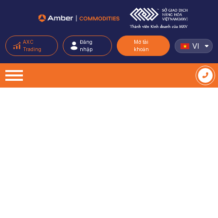
AXC
Đăng
Mở tài
VI
Trading
nhập
khoản