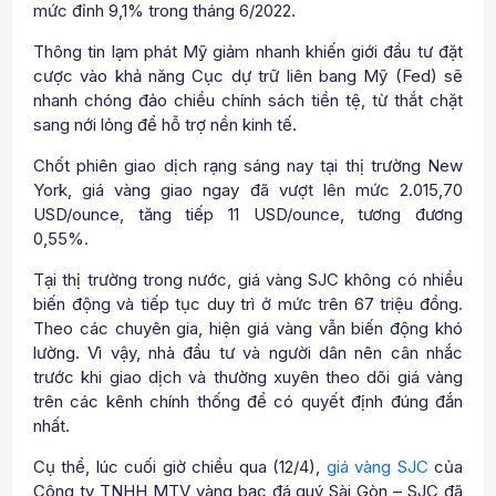
mức đỉnh 9,1% trong tháng 6/2022.
Thông tin lạm phát Mỹ giảm nhanh khiến giới đầu tư đặt
cược vào khả năng Cục dự trữ liên bang Mỹ (Fed) sẽ
nhanh chóng đảo chiều chính sách tiền tệ, từ thắt chặt
sang nới lỏng để hỗ trợ nền kinh tế.
Chốt phiên giao dịch rạng sáng nay tại thị trường New
York, giá vàng giao ngay đã vượt lên mức 2.015,70
USD/ounce, tăng tiếp 11 USD/ounce, tương đương
0,55%.
Tại thị trường trong nước, giá vàng SJC không có nhiều
biến động và tiếp tục duy trì ở mức trên 67 triệu đồng.
Theo các chuyên gia, hiện giá vàng vẫn biến động khó
lường. Vì vậy, nhà đầu tư và người dân nên cân nhắc
trước khi giao dịch và thường xuyên theo dõi giá vàng
trên các kênh chính thống để có quyết định đúng đắn
nhất.
Cụ thể, lúc cuối giờ chiều qua (12/4),
giá vàng SJC
của
Công ty TNHH MTV vàng bạc đá quý Sài Gòn – SJC đã