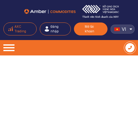
AXC
Đăng
Mở tài
VI
Trading
nhập
khoản