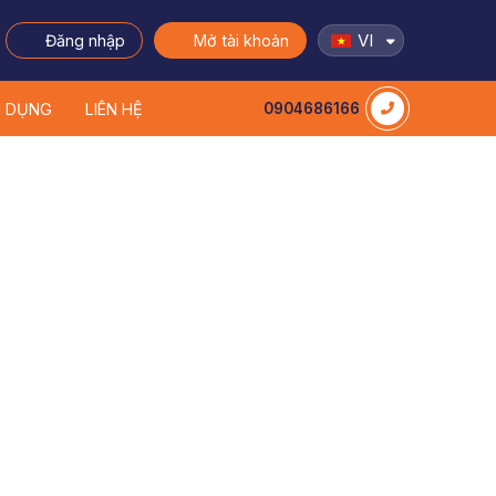
VI
Đăng nhập
Mở tài khoản
N DỤNG
LIÊN HỆ
0904686166