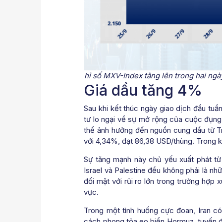
hỉ số MXV-Index tăng lên trong hai ngày
Giá dầu tăng 4%
Sau khi kết thúc ngày giao dịch đầu tu
tư lo ngại về sự mở rộng của cuộc đụng
thể ảnh hưởng đến nguồn cung dầu từ Tr
với 4,34%, đạt 86,38 USD/thùng. Trong k
Sự tăng mạnh này chủ yếu xuất phát từ 
Israel và Palestine đều không phải là n
đối mặt với rủi ro lớn trong trường hợp 
vực.
Trong một tình huống cực đoan, Iran có
cách phong tỏa eo biển Hormuz, tuyến đ