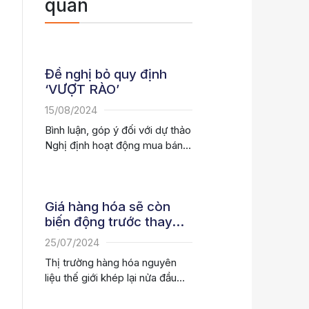
quan
Đề nghị bỏ quy định
‘VƯỢT RÀO’
15/08/2024
Bình luận, góp ý đối với dự thảo
Nghị định hoạt động mua bán
hàng hóa...
Giá hàng hóa sẽ còn
biến động trước thay
đổi khó đoán của cung
25/07/2024
cầu
Thị trường hàng hóa nguyên
liệu thế giới khép lại nửa đầu
năm 2024 với...