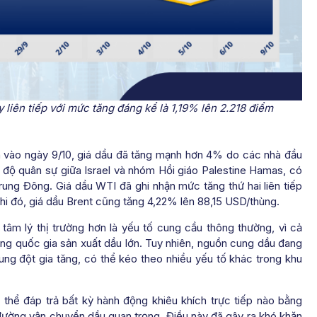
 liên tiếp với mức tăng đáng kể là 1,19% lên 2.218 điểm
ần vào ngày 9/10, giá dầu đã tăng mạnh hơn 4% do các nhà đầu
 độ quân sự giữa Israel và nhóm Hồi giáo Palestine Hamas, có
ung Đông. Giá dầu WTI đã ghi nhận mức tăng thứ hai liên tiếp
hi đó, giá dầu Brent cũng tăng 4,22% lên 88,15 USD/thùng.
tâm lý thị trường hơn là yếu tố cung cầu thông thường, vì cả
hững quốc gia sản xuất dầu lớn. Tuy nhiên, nguồn cung dầu đang
xung đột gia tăng, có thể kéo theo nhiều yếu tố khác trong khu
 thể đáp trả bất kỳ hành động khiêu khích trực tiếp nào bằng
ường vận chuyển dầu quan trọng. Điều này đã gây ra khó khăn