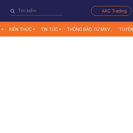
AXC Trading
M
KIẾN THỨC
TIN TỨC
THÔNG BÁO TỪ MXV
TUYỂ