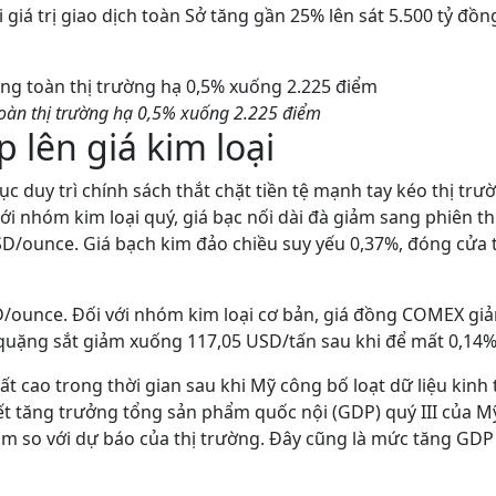
giá trị giao dịch toàn Sở tăng gần 25% lên sát 5.500 tỷ đồn
toàn thị trường hạ 0,5% xuống 2.225 điểm
p lên giá kim loại
ục duy trì chính sách thắt chặt tiền tệ mạnh tay kéo thị trư
với nhóm kim loại quý, giá bạc nối dài đà giảm sang phiên t
SD/ounce. Giá bạch kim đảo chiều suy yếu 0,37%, đóng cửa t
USD/ounce. Đối với nhóm kim loại cơ bản, giá đồng COMEX gi
quặng sắt giảm xuống 117,05 USD/tấn sau khi để mất 0,14%
uất cao trong thời gian sau khi Mỹ công bố loạt dữ liệu kinh 
iết tăng trưởng tổng sản phẩm quốc nội (GDP) quý III của M
răm so với dự báo của thị trường. Đây cũng là mức tăng GDP