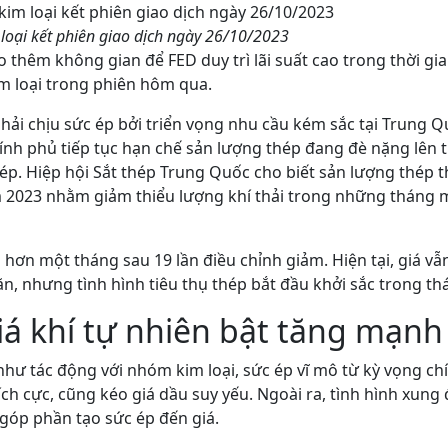
 loại kết phiên giao dịch ngày 26/10/2023
thêm không gian để FED duy trì lãi suất cao trong thời gia
im loại trong phiên hôm qua.
hải chịu sức ép bởi triển vọng nhu cầu kém sắc tại Trung Q
ính phủ tiếp tục hạn chế sản lượng thép đang đè nặng lên t
hép. Hiệp hội Sắt thép Trung Quốc cho biết sản lượng thép 
m 2023 nhằm giảm thiểu lượng khí thải trong những tháng
g hơn một tháng sau 19 lần điều chỉnh giảm. Hiện tại, giá v
, nhưng tình hình tiêu thụ thép bắt đầu khởi sắc trong th
giá khí tự nhiên bật tăng mạnh
như tác động với nhóm kim loại, sức ép vĩ mô từ kỳ vọng ch
tích cực, cũng kéo giá dầu suy yếu. Ngoài ra, tình hình xung 
 góp phần tạo sức ép đến giá.