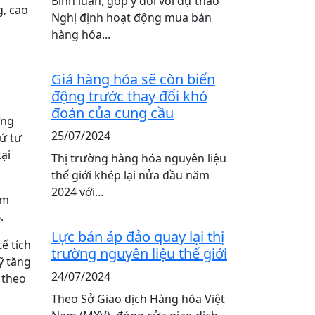
Bình luận, góp ý đối với dự thảo
g, cao
Nghị định hoạt động mua bán
hàng hóa...
Giá hàng hóa sẽ còn biến
động trước thay đổi khó
đoán của cung cầu
ờng
25/07/2024
hứ tư
ại
Thị trường hàng hóa nguyên liệu
thế giới khép lại nửa đầu năm
2024 với...
ảm
.
Lực bán áp đảo quay lại thị
tế tích
trường nguyên liệu thế giới
ỹ tăng
24/07/2024
 theo
Theo Sở Giao dịch Hàng hóa Việt