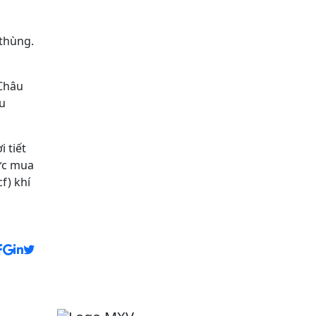
thùng.
 Châu
ầu
 tiết
lực mua
f) khí