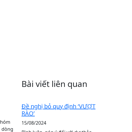
Bài viết liên quan
Đề nghị bỏ quy định ‘VƯỢT
RÀO’
 nhóm
15/08/2024
, dòng