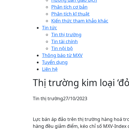
Hướng dẫn giao dịch
Phân tích cơ bản
Phân tích kĩ thuật
Kiến thức tham khảo khác
Tin tức
Tin thị trường
Tin tài chính
Tin nội bộ
Thông báo từ MXV
Tuyển dụng
Liên hệ
Thị trường kim loại ‘đ
Tin thị trường
27/10/2023
Lực bán áp đảo trên thị trường hàng hoá tr
hàng đều giảm điểm, kéo chỉ số MXV-Index c