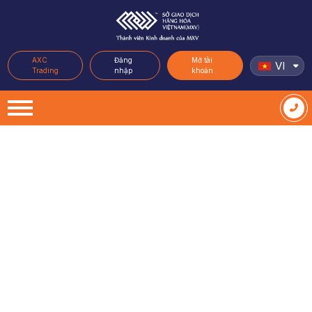
AXC
Đăng
Mở tài
VI
Trading
nhập
khoản