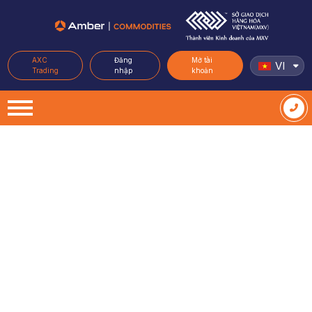
AXC
Đăng
Mở tài
VI
Trading
nhập
khoản