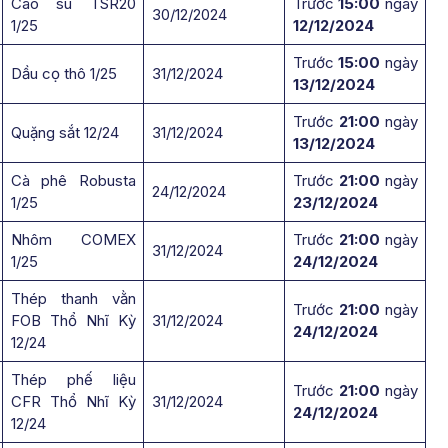
Cao su TSR20
Trước
15:00
ngày
30/12/2024
1/25
12/12/2024
Trước
15:00
ngày
Dầu cọ thô 1/25
31/12/2024
13/12/2024
Trước
21:00
ngày
Quặng sắt 12/24
31/12/2024
13/12/2024
Cà phê Robusta
Trước
21:00
ngày
24/12/2024
1/25
23/12/2024
Nhôm COMEX
Trước
21:00
ngày
31/12/2024
1/25
24/12/2024
Thép thanh vằn
Trước
21:00
ngày
FOB Thổ Nhĩ Kỳ
31/12/2024
24/12/2024
12/24
Thép phế liệu
Trước
21:00
ngày
CFR Thổ Nhĩ Kỳ
31/12/2024
24/12/2024
12/24