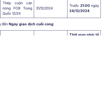
Thép cuộn cán
Trước
21:00
ngày
nóng FOB Trung
31/12/2024
24/12/2024
Quốc 12/24
g đến
Ngày giao dịch cuối cùng
:
Thời gian phải tấ
Ngày giao dịch
Tên hợp đồng
t toán đối với vị
cuối cùng
thế mở bán
Dầu Đậu Tương
Trước
22:00
13/12/2024
12/24
ngày
11/12/2024
Khô Đậu Tương
Trước
22:00
13/12/2024
12/24
ngày
11/12/2024
Trước
22:00
Lúa Mỳ 12/24
13/12/2024
ngày
11/12/2024
Lúa mỳ Kansas
Trước
22:00
13/12/2024
12/24
ngày
11/12/2024