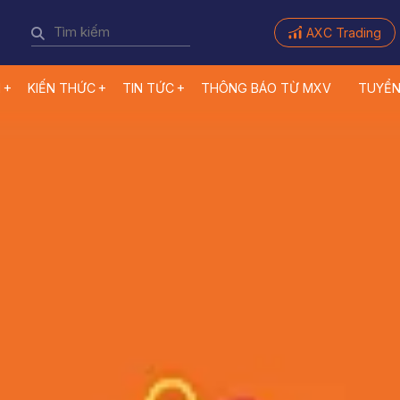
AXC Trading
M
KIẾN THỨC
TIN TỨC
THÔNG BÁO TỪ MXV
TUYỂ