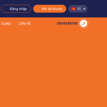
VI
Đăng nhập
Mở tài khoản
N DỤNG
LIÊN HỆ
0904686166