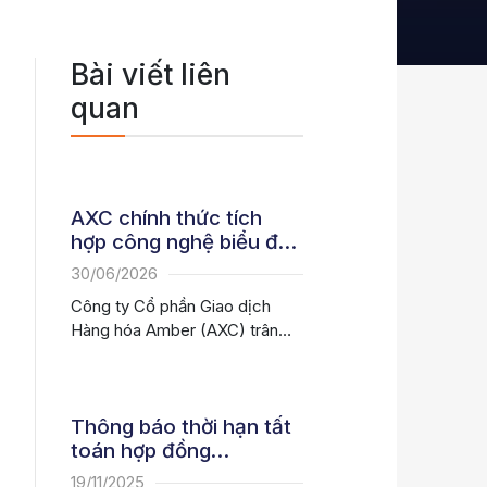
Bài viết liên
quan
AXC chính thức tích
hợp công nghệ biểu đồ
tài chính hiện đại, nâng
30/06/2026
tầm trải nghiệm giao
Công ty Cổ phần Giao dịch
dịch hàng hóa phái sinh
Hàng hóa Amber (AXC) trân
trọng thông báo về việc...
Thông báo thời hạn tất
toán hợp đồng
19/11/2025
19/11/2025