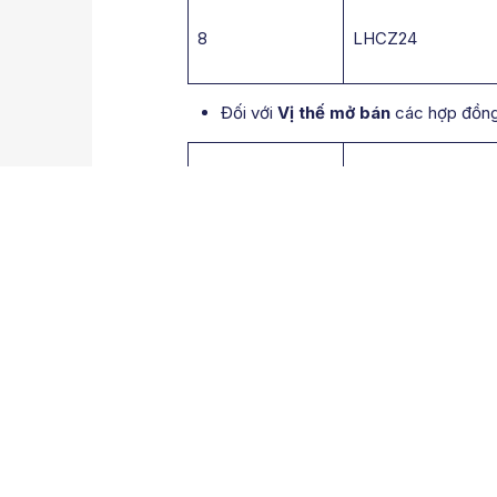
8
LHCZ24
Đối với
Vị thế mở bán
các hợp đồn
STT
Mã Hợp đồng
1
ZLEZ24
2
ZMEZ24
3
ZWAZ24
4
KWEZ24