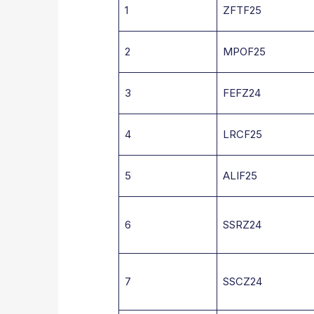
1
ZFTF25
2
MPOF25
3
FEFZ24
4
LRCF25
5
ALIF25
6
SSRZ24
7
SSCZ24