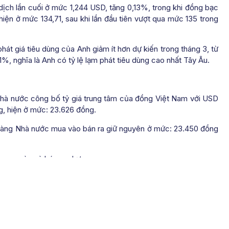
ịch lần cuối ở mức 1,244 USD, tăng 0,13%, trong khi đồng bạc
iện ở mức 134,71, sau khi lần đầu tiên vượt qua mức 135 trong
hát giá tiêu dùng của Anh giảm ít hơn dự kiến trong tháng 3, từ
, nghĩa là Anh có tỷ lệ lạm phát tiêu dùng cao nhất Tây Âu.
Nhà nước công bố tỷ giá trung tâm của đồng Việt Nam với USD
ng, hiện ở mức: 23.626 đồng.
 hàng Nhà nước mua vào bán ra giữ nguyên ở mức: 23.450 đồng
 mua vào và bán ra như sau:
ng
g Nhà nước mua vào bán tăng nhẹ ở mức: 24.649 đồng – 27.243