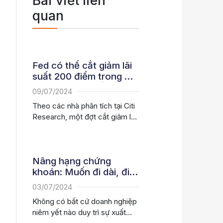
Bài viết liên
quan
Fed có thể cắt giảm lãi
suất 200 điểm trong 8
cuộc họp liên tiếp
09/07/2024
Theo các nhà phân tích tại Citi
Research, một đợt cắt giảm lãi
suất lớn từ...
Nâng hạng chứng
khoán: Muốn đi dài, đi
xa, chơi lớn phải minh
03/07/2024
bạch
Không có bất cứ doanh nghiệp
niêm yết nào duy trì sự xuất