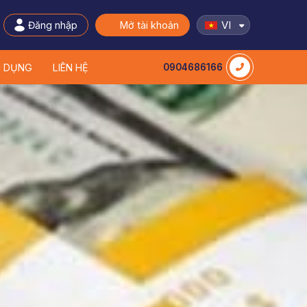
VI
Đăng nhập
Mở tài khoản
N DỤNG
LIÊN HỆ
0904686166