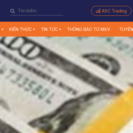
AXC Trading
M
KIẾN THỨC
TIN TỨC
THÔNG BÁO TỪ MXV
TUYỂ