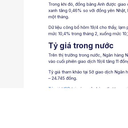
Trong khi đó, đồng bảng Anh được giao d
xanh tăng 0,46% so với đồng yên Nhật, h
một tháng.
Dữ liệu công bố hôm 19/4 cho thấy, lạm p
mức 10,4% trong tháng 2, xuống mức 10,1%
Tỷ giá trong nước
Trên thị trường trong nước, Ngân hàng 
vào cuối phiên giao dịch 19/4 tăng 11 đồ
Tỷ giá tham khảo tại Sở giao dịch Ngân
– 24.745 đồng.
Tỷ giá USD
tại các ngân hàng thương mại
Vietcombank: 23.305 đồng – 23.645 đồ
Vietinbank: 23.280 đồng – 23.700 đồng
Tỷ giá Euro tại Sở giao dịch Ngân hàn
đồng.