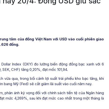
m nay 20/4: Đồng USD giữ sắc
rung tâm của đồng Việt Nam với USD vào cuối phiên giao
3.626 đồng.
S Dollar Index (DXY) đo lường biến động đồng bạc xanh với 6
, SEK, CHF) tăng 0,20%, đạt mốc 101,94.
h vừa qua, trong bối cảnh lợi suất trái phiếu kho bạc tăng, khi
ên bang Mỹ (Fed) sẽ cắt giảm lãi suất vào cuối năm nay.
năm, phản ánh kỳ vọng đối với chính sách tiền tệ của Ngân hàng
đạt mức 4,269%, sau khi đạt mức cao nhất trong một tháng là