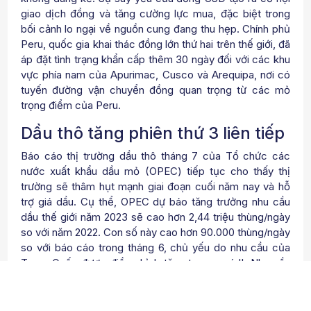
giao dịch đồng và tăng cường lực mua, đặc biệt trong
bối cảnh lo ngại về nguồn cung đang thu hẹp. Chính phủ
Peru, quốc gia khai thác đồng lớn thứ hai trên thế giới, đã
áp đặt tình trạng khẩn cấp thêm 30 ngày đối với các khu
vực phía nam của Apurimac, Cusco và Arequipa, nơi có
tuyến đường vận chuyển đồng quan trọng từ các mỏ
trọng điểm của Peru.
Dầu thô tăng phiên thứ 3 liên tiếp
Báo cáo thị trường dầu thô tháng 7 của Tổ chức các
nước xuất khẩu dầu mỏ (OPEC) tiếp tục cho thấy thị
trường sẽ thâm hụt mạnh giai đoạn cuối năm nay và hỗ
trợ giá dầu. Cụ thể, OPEC dự báo tăng trưởng nhu cầu
dầu thế giới năm 2023 sẽ cao hơn 2,44 triệu thùng/ngày
so với năm 2022. Con số này cao hơn 90.000 thùng/ngày
so với báo cáo trong tháng 6, chủ yếu do nhu cầu của
Trung Quốc được điều chỉnh tăng trong quý II. Nhu cầu
tiêu thụ của Trung Quốc trong năm nay tiếp tục được dự
báo sẽ tăng thêm 920.000 thùng/ngày, cao hơn mức
840.000 thùng/ngày trong báo cáo tháng 6.