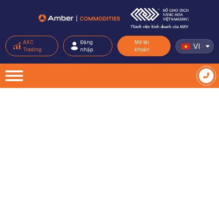
AXC
Đăng
Mở tài
VI
Trading
nhập
khoản