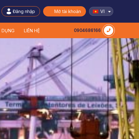
VI
Đăng nhập
Mở tài khoản
N DỤNG
LIÊN HỆ
0904686166