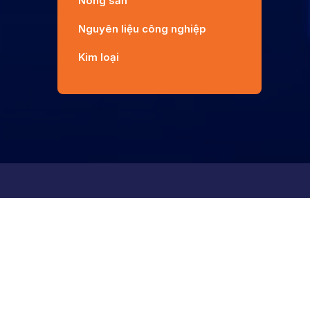
Nông sản
Nguyên liệu công nghiệp
Kim loại
Liên hệ
Địa chỉ
Tòa nhà Chelsea Park - số 116 Trung Kính, Phường Yê
Hòa, Hà Nội
Hotline