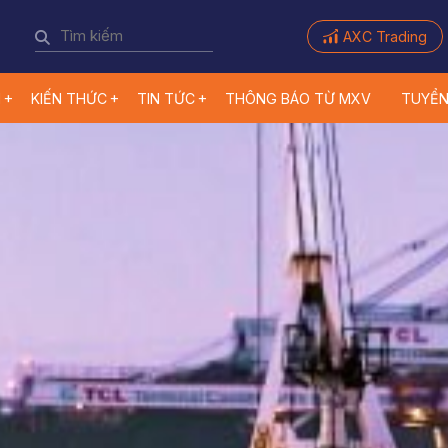
AXC Trading
M
KIẾN THỨC
TIN TỨC
THÔNG BÁO TỪ MXV
TUYỂ