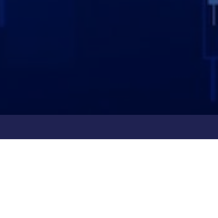
Hỗ trợ
Hướng dẫn mở tài khoản
n
Hướng dẫn giao dịch CQG
Hướng dẫn thanh toán, nạp và rút tiền