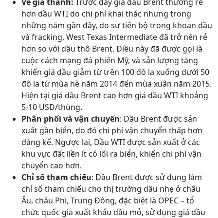
Về giá thành:
Trước dây giá dầu Brent thường rẻ
hơn dầu WTI do chi phí khai thác nhưng trong
những năm gần đây, do sự tiến bộ trong khoan dầu
và fracking, West Texas Intermediate đã trở nên rẻ
hơn so với dầu thô Brent. Điều này đã được gọi là
cuộc cách mạng đá phiến Mỹ, và sản lượng tăng
khiến giá dầu giảm từ trên 100 đô la xuống dưới 50
đô la từ mùa hè năm 2014 đến mùa xuân năm 2015.
Hiện tại giá dầu Brent cao hơn giá dầu WTI khoảng
5-10 USD/thùng.
Phân phối và vận chuyển
: Dầu Brent được sản
xuất gần biển, do đó chi phí vận chuyển thấp hơn
đáng kể. Ngược lại, Dầu WTI được sản xuất ở các
khu vực đất liền ít có lối ra biển, khiến chi phí vận
chuyển cao hơn.
Chỉ số tham chiếu
: Dầu Brent được sử dụng làm
chỉ số tham chiếu cho thị trường dầu nhẹ ở châu
Âu, châu Phi, Trung Đông, đặc biệt là OPEC – tổ
chức quốc gia xuất khẩu dầu mỏ, sử dụng giá dầu