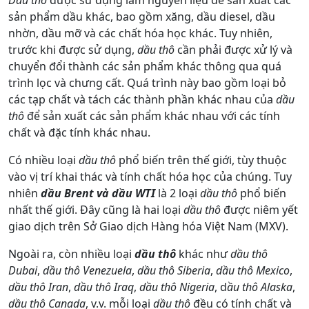
sản phẩm dầu khác, bao gồm xăng, dầu diesel, dầu
nhờn, dầu mỡ và các chất hóa học khác. Tuy nhiên,
trước khi được sử dụng,
dầu thô
cần phải được xử lý và
chuyển đổi thành các sản phẩm khác thông qua quá
trình lọc và chưng cất. Quá trình này bao gồm loại bỏ
các tạp chất và tách các thành phần khác nhau của
dầu
thô
để sản xuất các sản phẩm khác nhau với các tính
chất và đặc tính khác nhau.
Có nhiều loại
dầu thô
phổ biến trên thế giới, tùy thuộc
vào vị trí khai thác và tính chất hóa học của chúng. Tuy
nhiên
dầu Brent và dầu WTI
là 2 loại
dầu thô
phổ biến
nhất thế giới. Đây cũng là hai loại
dầu thô
được niêm yết
giao dịch trên Sở Giao dịch Hàng hóa Việt Nam (MXV).
Ngoài ra, còn nhiều loại
dầu thô
khác như
dầu thô
Dubai
,
dầu thô Venezuela
,
dầu thô Siberia
,
dầu thô Mexico
,
dầu thô Iran
,
dầu thô Iraq
,
dầu thô Nigeria
, d
ầu thô Alaska
,
dầu thô Canada
, v.v. mỗi loại
dầu thô
đều có tính chất và