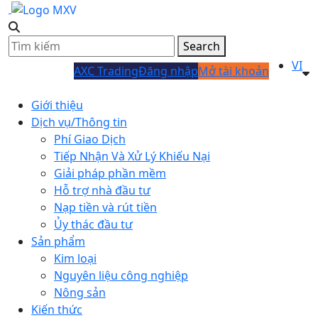
Search
VI
AXC Trading
Đăng nhập
Mở tài khoản
Giới thiệu
Dịch vụ/Thông tin
Phí Giao Dịch
Tiếp Nhận Và Xử Lý Khiếu Nại
Giải pháp phần mềm
Hỗ trợ nhà đầu tư
Nạp tiền và rút tiền
Ủy thác đầu tư
Sản phẩm
Kim loại
Nguyên liệu công nghiệp
Nông sản
Kiến thức