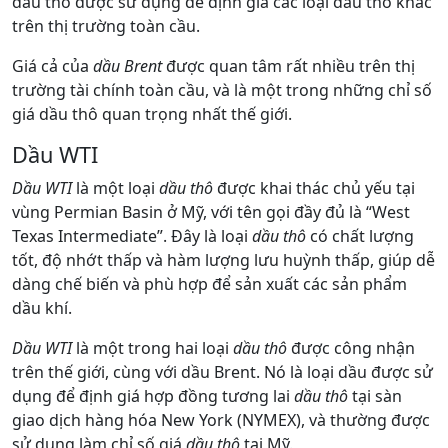
dầu thô được sử dụng để định giá các loại dầu thô khác
trên thị trường toàn cầu.
Giá cả của
dầu Brent
được quan tâm rất nhiều trên thị
trường tài chính toàn cầu, và là một trong những chỉ số
giá dầu thô quan trọng nhất thế giới.
Dầu WTI
Dầu WTI
là một loại
dầu thô
được khai thác chủ yếu tại
vùng Permian Basin ở Mỹ, với tên gọi đầy đủ là “West
Texas Intermediate”. Đây là loại
dầu thô
có chất lượng
tốt, độ nhớt thấp và hàm lượng lưu huỳnh thấp, giúp dễ
dàng chế biến và phù hợp để sản xuất các sản phẩm
dầu khí.
Dầu WTI
là một trong hai loại
dầu thô
được công nhận
trên thế giới, cùng với dầu Brent. Nó là loại dầu được sử
dụng để định giá hợp đồng tương lai
dầu thô
tại sàn
giao dịch hàng hóa New York (NYMEX), và thường được
sử dụng làm chỉ số giá
dầu thô
tại Mỹ.