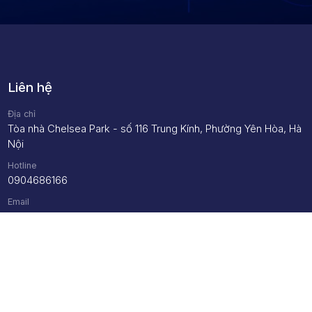
Liên hệ
Địa chỉ
Tòa nhà Chelsea Park - số 116 Trung Kính, Phường Yên Hòa, Hà
Nội
Hotline
0904686166
Email
axc@axc.vn
Hỗ trợ
Hướng dẫn mở tài khoản
Hướng dẫn giao dịch CQG