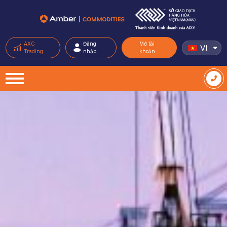
AXC
Đăng
Mở tài
VI
Trading
nhập
khoản