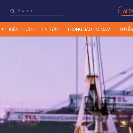
D
M
KIẾN THỨC
TIN TỨC
THÔNG BÁO TỪ MXV
TUYỂ