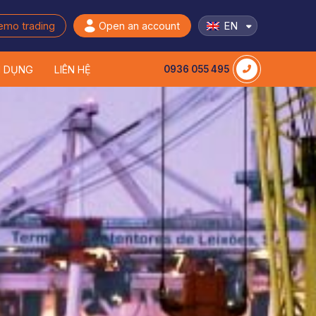
EN
emo trading
Open an account
N DỤNG
LIÊN HỆ
0936 055 495