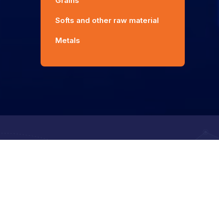
Grains
Softs and other raw material
Metals
Contact
Address
Chealsea Building E1- 116 Trung Kinh Street, Yen Hoa
Ward, Hanoi
Hotline