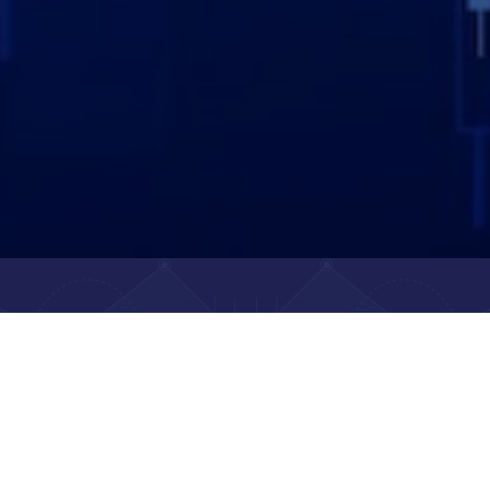
Support
Instructions for opening an account
Demo trading guide
Instructions for payment, deposit and withdrawal